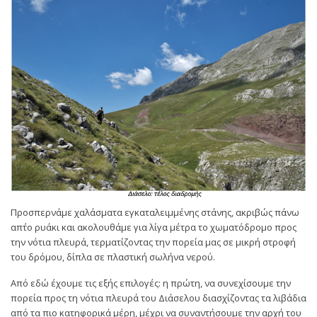
Προσπερνάμε χαλάσματα εγκαταλειμμένης στάνης, ακριβώς πάνω
απ΄το ρυάκι και ακολουθάμε για λίγα μέτρα το χωματόδρομο προς
την νότια πλευρά, τερματίζοντας την πορεία μας σε μικρή στροφή
του δρόμου, δίπλα σε πλαστική σωλήνα νερού.
Από εδώ έχουμε τις εξής επιλογές: η πρώτη, να συνεχίσουμε την
πορεία προς τη νότια πλευρά του Διάσελου διασχίζοντας τα λιβάδια
από τα πιο κατηφορικά μέρη, μέχρι να συναντήσουμε την αρχή του