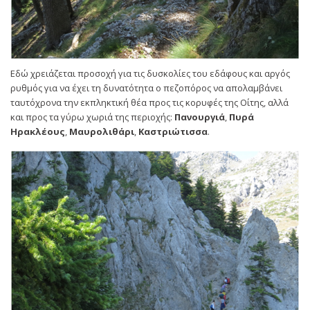
Εδώ χρειάζεται προσοχή για τις δυσκολίες του εδάφους και αργός
ρυθμός για να έχει τη δυνατότητα ο πεζοπόρος να απολαμβάνει
ταυτόχρονα την εκπληκτική θέα προς τις κορυφές της Οίτης, αλλά
και προς τα γύρω χωριά της περιοχής:
Πανουργιά
,
Πυρά
Ηρακλέους
,
Μαυρολιθάρι
,
Καστριώτισσα
.