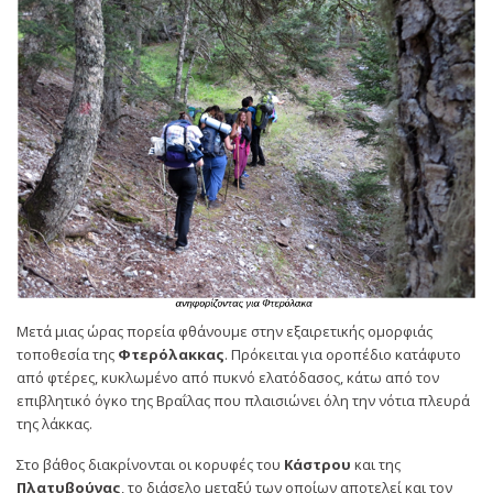
Μετά μιας ώρας πορεία φθάνουμε στην εξαιρετικής ομορφιάς
τοποθεσία της
Φτερόλακκας
. Πρόκειται για οροπέδιο κατάφυτο
από φτέρες, κυκλωμένο από πυκνό ελατόδασος, κάτω από τον
επιβλητικό όγκο της Βραΐλας που πλαισιώνει όλη την νότια πλευρά
της λάκκας.
Στο βάθος διακρίνονται οι κορυφές του
Κάστρου
και της
Πλατυβούνας
, το διάσελο μεταξύ των οποίων αποτελεί και τον