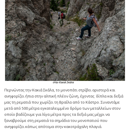
Περνώντας την Κακιά Σκάλα, το μονοπάτι στρίβει αριστερά και
ανηφορίζει ήπια στην αλπική πλέον ζώνη, έχοντας δίπλα και δεξιά
μας τη ρεματιά που χωρίζει τη Βραΐλα από το Κάστρο. Συναντάμε
μετά από 500 μέτρα εγκαταλειμμένο δρόμο των μεταλλείων στον
οποίο βαδίζουμε για λίγα μέτρα προς τα δεξιά μας μέχρι να
ξαναβρούμε στη ρεματιά τα σημάδια του μονοπατιού που
ανηφορίζει κάπως απότομα στην κακοτράχαλη πλαγιά.