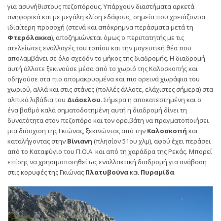
για ασυνήθιστους πεζοπόρους. Υπάρχουν διαστήματα αρκετά
ανηφορικά και με μεγάλη κλίση εδάφους, σημεία που χρειάζονται
ιδιαίτερη προσοχή (στενά και απόκρημνα περάσματα μετά τη
Φτερόλακκα
), αποζημιώνεται όμως ο περιπατητής με τις
ατελείωτες εναλλαγές του τοπίου και την μαγευτική θέα που
απολαμβάνει σε όλο σχεδόν το μήκος της διαδρομής. Η διαδρομή
αυτή άλλοτε ξεκινούσε μέσα από το χωριό της Καλοσκοπής και
οδηγούσε στα πιο απομακρυσμένα και πιο ορεινά χωράφια του
χωριού, αλλά και στις στάνες (πολλές άλλοτε, ελάχιστες σήμερα) στα
αλπικά λιβάδια του
Διάσελου
. Σήμερα η αποκατεστημένη και σ'
ένα βαθμό καλά σηματοδοτημένη αυτή η διαδρομή δίνει τη
δυνατότητα στον πεζοπόρο και τον ορειβάτη να πραγματοποιήσει
μια διάσχιση της Γκιώνας, ξεκινώντας από την
Καλοσκοπή
και
καταλήγοντας στην
Βίνιανη
(πλησίον 51ου χλμ), αφού έχει περάσει
από το Καταφύγιο του Π.Ο.Α. και από τη χαράδρα της Ρεκάς. Μπορεί
επίσης να χρησιμοποιηθεί ως εναλλακτική διαδρομή για ανάβαση
στις κορυφές της Γκιώνας
Πλατυβούνα
και
Πυραμίδα
.