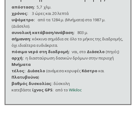
απόσταση:
5,7 χλμ.
χρόνος:
3 ώρες και 20 λεπτά
υψόμετρο:
από τα 1284 μ. (Μνήματα) στα 1987 μ.
(Διάσελο).
συνολική κατάβαση/ανάβαση:
803 μ.
σήμανση:
κόκκινα σημάδια σε όλο το μήκος της διαδρομής,
όχι ιδιαίτερα ευδιάκριτα.
πόσιμο νερό στη διαδρομή:
ναι, στο
Διάσελο
(πηγές)
αρχή:
η διασταύρωση δασικών δρόμων στην περιοχή
Μνήματα
τέλος: Διάσελο
(ανάμεσα κορυφές
Κάστρο
και
Πλατυβούνα
)
βαθμός δυσκολίας:
δύσκολη
κατεβάστε
ίχνος
GPS
: από το
Wikiloc