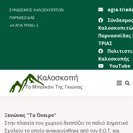
agia.triad
ΣΥΝΔΕΣΜΟΣ ΚΑΛΟΣΚΟΠΙΤΩΝ
ΠΑΡΝΑΣΣΙΔΑΣ
Σύνδεσμο
«Η ΑΓΙΑ ΤΡΙΑΣ» |
Καλοσκοπιτώ
Παρνασσίδας 
ΤΡΙΑΣ
Πολιτιστι
Καλοσκοπής
YouTube
Ξενώνας "Το Όνειρο"
Στην πλατεία του χωριού δεσπόζει το παλιό Δημοτικό
Σχολείο το οποίο ανακαινίσθηκε από τον Ε.Ο.Τ. και